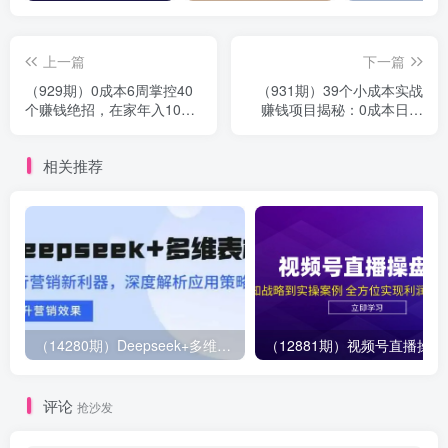
上一篇
下一篇
（929期）0成本6周掌控40
（931期）39个小成本实战
个赚钱绝招，在家年入10万
赚钱项目揭秘：0成本日赚
【39节实战视频独家赚钱精
300元（全套教程）
华笔记】
相关推荐
（14280期）Deepseek+多维表格，银行营销新利器，深度解析应用策略，提升营销效果
（12881期）视
评论
抢沙发