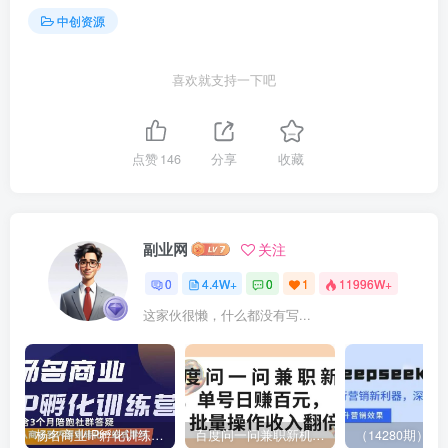
中创资源
喜欢就支持一下吧
点赞
146
分享
收藏
副业网
关注
0
4.4W+
0
1
11996W+
这家伙很懒，什么都没有写...
杨名商业IP孵化训练营，从商业到内容到转化一站式学 价值5980元
百度问一问兼职新机遇，单号日赚百元，批量操作收入翻倍