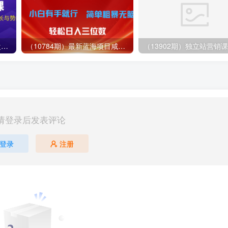
（12881期）视频号直播操盘课，从认知战略到实操案例 全方位实现利润增长与势能提升
（10784期）最新蓝海项目咸鱼零成本卖爱奇艺会员小白有手就行 无脑操作轻松日入三位数
请登录后发表评论
登录
注册