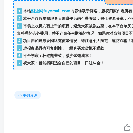
副业网fuyemall.com
1
本站
内容转载于网络，版权归原作者所有
2
本平台仅收集整理各大网赚平台的付费资源，提供资源分享，不
3
市场上收费几百上千的项目，避免大家被割韭菜，在本平台单买
集整理的劳务费用，并不存在任何欺骗的情况，如果你对当前项目不
4
项目内如若涉及网络充值等情况，请注意个人防范，谨防诈骗！
5
虚拟商品具有可复制性，一经购买发货概不退款
6
平台初衷：杜绝割韭菜，减少试错成本！
7
祝大家：都能找到适合自己的项目，日进斗金！
中创资源