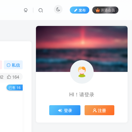
发布
开通会员
私信
02
164
已售 16
HI！请登录
登录
注册