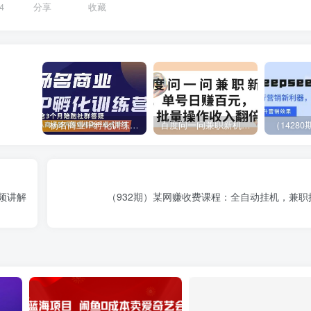
4
分享
收藏
杨名商业IP孵化训练营，从商业到内容到转化一站式学 价值5980元
百度问一问兼职新机遇，单号日赚百元，批量操作收入翻倍
频讲解
（932期）某网赚收费课程：全自动挂机，兼职操