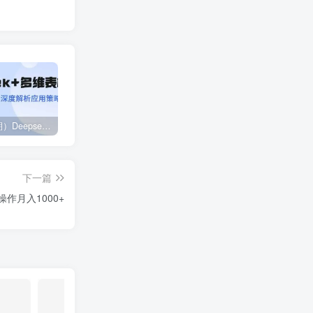
（14280期）Deepseek+多维表格，银行营销新利器，深度解析应用策略，提升营销效果
2024下半年拼多多店铺旺季运营指南：实操玩法汇总（8节课）
（12881期）视频号直播操盘课，从认知战略到实操案例 全方位实现利润增长与势能提升
下一篇
作月入1000+