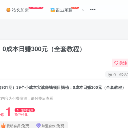
日入500+
日更
站长加盟
副业项目
：0成本日赚300元（全套教程）
关注
0
8
（931期）39个小成本实战赚钱项目揭秘：0成本日赚300元（全套教程）
此内容为付费资源，请付费后查看
1
限时特惠
19
金币
金币
免费
免费
赞助会员
加盟合伙