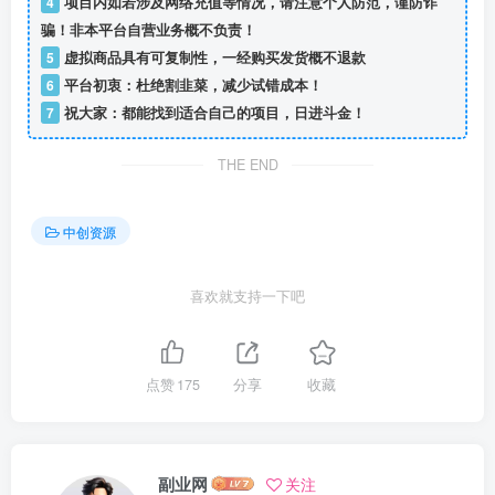
4
项目内如若涉及网络充值等情况，请注意个人防范，谨防诈
骗！非本平台自营业务概不负责！
5
虚拟商品具有可复制性，一经购买发货概不退款
6
平台初衷：杜绝割韭菜，减少试错成本！
7
祝大家：都能找到适合自己的项目，日进斗金！
THE END
中创资源
喜欢就支持一下吧
点赞
175
分享
收藏
副业网
关注