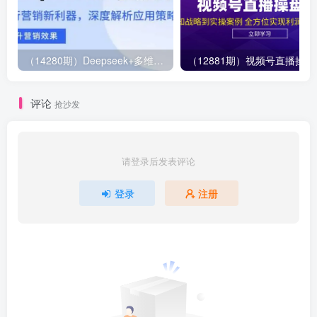
（14280期）Deepseek+多维表格，银行营销新利器，深度解析应用策略，提升营销效果
（12881期）视
评论
抢沙发
请登录后发表评论
登录
注册