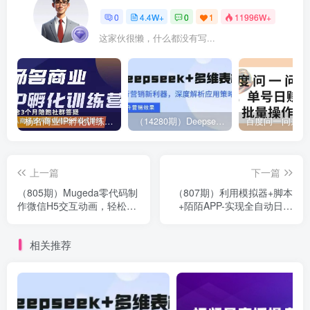
0
4.4W+
0
1
11996W+
这家伙很懒，什么都没有写...
杨名商业IP孵化训练营，从商业到内容到转化一站式学 价值5980元
（14280期）Deepseek+多维表格，银行营销新利器，深度解析应用策略，提升营销效果
上一篇
下一篇
（805期）Mugeda零代码制
（807期）利用模拟器+脚本
作微信H5交互动画，轻松攻
+陌陌APP-实现全自动日引
陷微信端HTML5阵地（34集
千+微信流量 日赚600+非常
视频教程）
给力
相关推荐