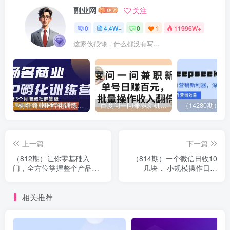
副业网
关注
0
4.4W+
0
1
11996W+
这家伙很懒，什么都没有写...
杨名商业IP孵化训练营，从商业到内容到转化一站式学 价值5980元
百度问一问兼职新机遇，单号日赚百元，批量操作收入翻倍
上一篇
下一篇
（812期）让你零基础入
（814期）一个微信日收10
门，全方位掌握整个产品经
几块， 小规模操作日入
理应知应会的那些事（18集
600+大规模操作日入过万
视频教程）
（非灰色项目）
相关推荐