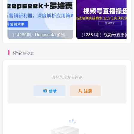
（14280期）Deepseek+多维表格，银行营销新利器，深度解析应用策略，提升营销效果
（12881期）视
评论
抢沙发
请登录后发表评论
登录
注册