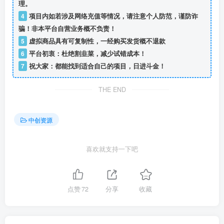
理。
4
项目内如若涉及网络充值等情况，请注意个人防范，谨防诈
骗！非本平台自营业务概不负责！
5
虚拟商品具有可复制性，一经购买发货概不退款
6
平台初衷：杜绝割韭菜，减少试错成本！
7
祝大家：都能找到适合自己的项目，日进斗金！
THE END
中创资源
喜欢就支持一下吧
点赞
72
分享
收藏