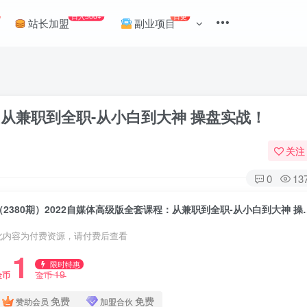
日入500+
日更
站长加盟
副业项目
程：从兼职到全职-从小白到大神 操盘实战！
关注
0
13
（2380期）2022自媒体高级版
此内容为付费资源，请付费后查看
1
限时特惠
19
金币
金币
免费
免费
赞助会员
加盟合伙