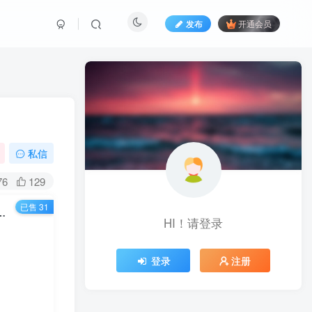
发布
开通会员
私信
76
129
已售 31
全套课程：从兼职到全职-从小白到大神 操盘实战！
HI！请登录
登录
注册