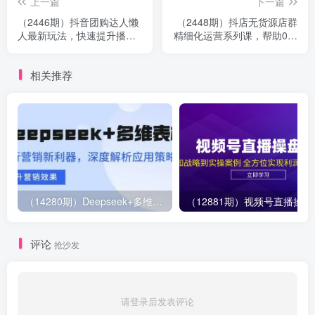
上一篇
下一篇
（2446期）抖音团购达人懒
（2448期）抖店无货源店群
人最新玩法，快速提升播放
精细化运营系列课，帮助0基
量3天涨粉1000（初级班+高
础新手开启抖店创业之路
级班）
相关推荐
（14280期）Deepseek+多维表格，银行营销新利器，深度解析应用策略，提升营销效果
（12881期）视
评论
抢沙发
请登录后发表评论