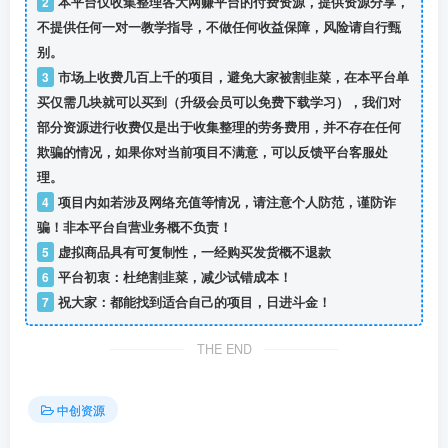
2
本平台仅收集整理各大网赚平台的付费资源，提供资源分享，
不提供任何一对一教学指导，不做任何收益保障，风险请自行甄
别。
3
市场上收费几百上千的项目，避免大家被割韭菜，在本平台单
买仅需几块就可以买到（升级会员可以免费下载学习），我们对
部分资源进行收费仅是出于收集整理的劳务费用，并不存在任何
欺骗的情况，如果你对当前项目不满意，可以反馈平台客服处
理。
4
项目内如若涉及网络充值等情况，请注意个人防范，谨防诈
骗！非本平台自营业务概不负责！
5
虚拟商品具有可复制性，一经购买发货概不退款
6
平台初衷：杜绝割韭菜，减少试错成本！
7
祝大家：都能找到适合自己的项目，日进斗金！
THE END
中创资源