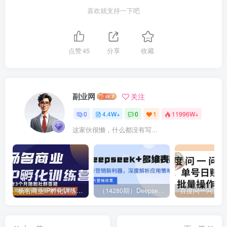
喜欢就支持一下吧
点赞
45
分享
收藏
副业网
关注
0
4.4W+
0
1
11996W+
这家伙很懒，什么都没有写...
杨名商业IP孵化训练营，从商业到内容到转化一站式学 价值5980元
（14280期）Deepseek+多维表格，银行营销新利器，深度解析应用策略，提升营销效果