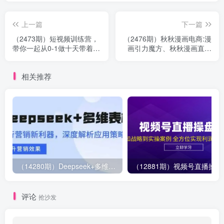
上一篇
下一篇
（2473期）短视频训练营，
（2476期）秋秋漫画电商:漫
带你一起从0-1做十天带着做
画引力魔方、秋秋漫画直通
账号
车、秋秋漫画超级推荐
相关推荐
（14280期）Deepseek+多维表格，银行营销新利器，深度解析应用策略，提升营销效果
（12881期）视
评论
抢沙发