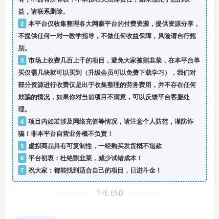
益，请联系删除。
2
本平台仅收集整理各大网赚平台的付费资源，提供资源分享，
不提供任何一对一教学指导，不做任何收益保障，风险请自行甄
别。
3
市场上收费几百上千的项目，避免大家被割韭菜，在本平台单
买仅需几块就可以买到（升级会员可以免费下载学习），我们对
部分资源进行收费仅是出于收集整理的劳务费用，并不存在任何
欺骗的情况，如果你对当前项目不满意，可以反馈平台客服处
理。
4
项目内如若涉及网络充值等情况，请注意个人防范，谨防诈
骗！非本平台自营业务概不负责！
5
虚拟商品具有可复制性，一经购买发货概不退款
6
平台初衷：杜绝割韭菜，减少试错成本！
7
祝大家：都能找到适合自己的项目，日进斗金！
THE END