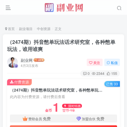
首页
副业项目
中创资源
正文
（2474期）抖音憋单玩法话术研究室，各种憋单
玩法，谁用谁爽
副业网
关注
私信
4月3日发布
0
2344
155
付费资源
已售 33
（2474期）抖音憋单玩法话术研究室，各种憋单玩法，谁用谁爽
此内容为付费资源，请付费后查看
1
限时特惠
19
金币
金币
免费
免费
赞助会员
加盟合伙