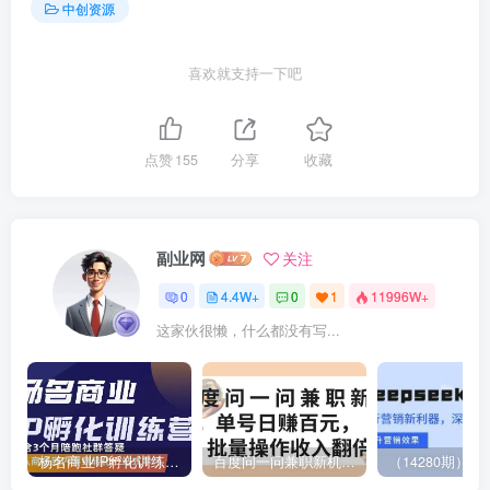
中创资源
喜欢就支持一下吧
点赞
155
分享
收藏
副业网
关注
0
4.4W+
0
1
11996W+
这家伙很懒，什么都没有写...
杨名商业IP孵化训练营，从商业到内容到转化一站式学 价值5980元
百度问一问兼职新机遇，单号日赚百元，批量操作收入翻倍