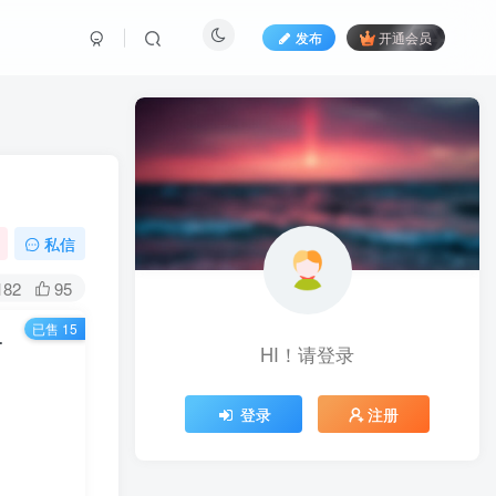
发布
开通会员
私信
182
95
已售 15
 一个月搞个几千块
HI！请登录
登录
注册