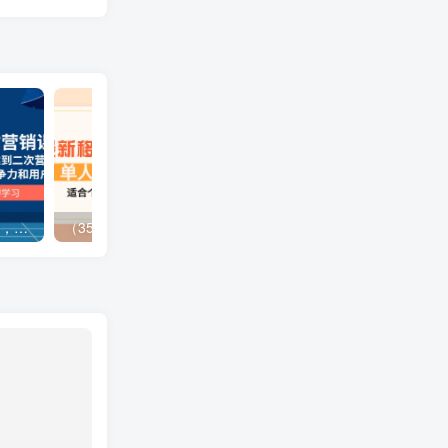
（13902期）独立站营销课，从框架搭建到二次营销，全面提升产品竞争力和用户忠诚度
（3577期）最新移动话费项目：利用咸鱼接单，单人利润300+适合个人或工作室