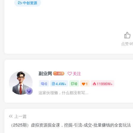
中创资源
点赞
9
副业网
关注
0
4.4W+
0
1
11996W+
这家伙很懒，什么都没有写...
上一篇
（2525期）虚拟资源掘金课，挖掘-引流-成交-批量赚钱的全套玩法