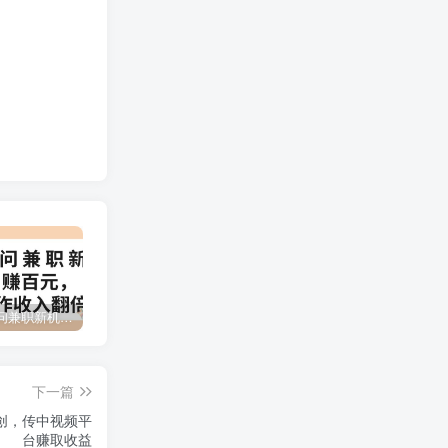
百度问一问兼职新机遇，单号日赚百元，批量操作收入翻倍
2024下半年拼多多店铺旺季运营指南：实操玩法汇总（8节课）
（12881期）视频号直播操盘课，从认知战略到实操案例 全方位实现利润增长与势能提升
下一篇
创，传中视频平
台赚取收益