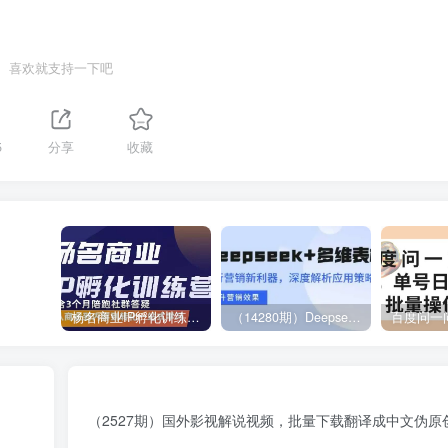
喜欢就支持一下吧
5
分享
收藏
杨名商业IP孵化训练营，从商业到内容到转化一站式学 价值5980元
（14280期）Deepseek+多维表格，银行营销新利器，深度解析应用策略，提升营销效果
（2527期）国外影视解说视频，批量下载翻译成中文伪原