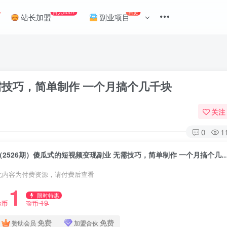
日入500+
日更
站长加盟
副业项目
需技巧，简单制作 一个月搞个几千块
关注
0
1
（2526期）傻瓜式的短视频变现副业 无需技巧，简单制作
此内容为付费资源，请付费后查看
1
限时特惠
19
金币
金币
免费
免费
赞助会员
加盟合伙