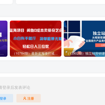
（12881期）视频号直播操盘课，从认知战略到实操案例 全方位实现利润增长与势能提升
（10784期）最新蓝海项目咸鱼零成本卖爱奇艺会员小白有手就行 无脑操作轻松日入三位数
请登录后发表评论
登录
注册