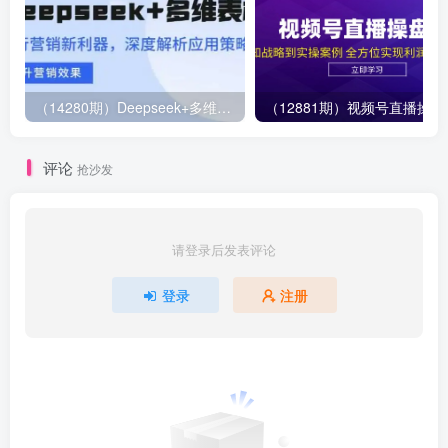
（14280期）Deepseek+多维表格，银行营销新利器，深度解析应用策略，提升营销效果
（12881期）视
评论
抢沙发
请登录后发表评论
登录
注册