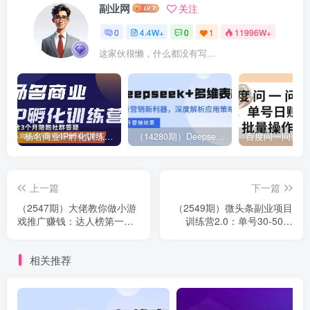
副业网
关注
0
4.4W+
0
1
11996W+
这家伙很懒，什么都没有写...
杨名商业IP孵化训练营，从商业到内容到转化一站式学 价值5980元
（14280期）Deepseek+多维表格，银行营销新利器，深度解析应用策略，提升营销效果
上一篇
下一篇
（2547期）大佬教你做小游
（2549期）微头条副业项目
戏推广赚钱：达人榜第一、
训练营2.0：单号30-50收
单视频收益77w
益！
相关推荐