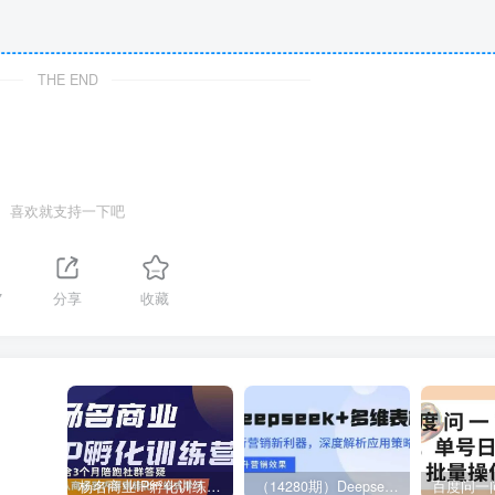
THE END
喜欢就支持一下吧
7
分享
收藏
杨名商业IP孵化训练营，从商业到内容到转化一站式学 价值5980元
（14280期）Deepseek+多维表格，银行营销新利器，深度解析应用策略，提升营销效果