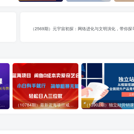
（2569期）元宇宙初探：网络进化与文明演化，带你探
（12881期）视频号直播操盘课，从认知战略到实操案例 全方位实现利润增长与势能提升
（10784期）最新蓝海项目咸鱼零成本卖爱奇艺会员小白有手就行 无脑操作轻松日入三位数