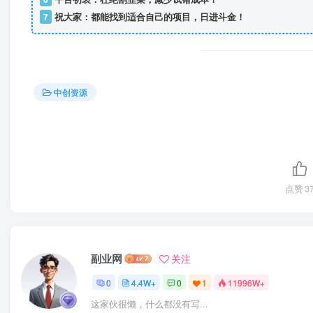
7
祝大家：都能找到适合自己的项目，日进斗金！
中创资源
点赞
3
副业网
关注
0
4.4W+
0
1
11996W+
这家伙很懒，什么都没有写...