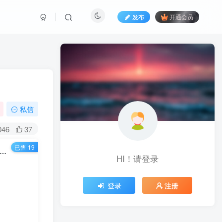
发布
开通会员
私信
046
37
已售 19
568期）闲鱼无货源店群，掌握闲鱼爆款方法快速出单，轻松月入10000+
HI！请登录
登录
注册