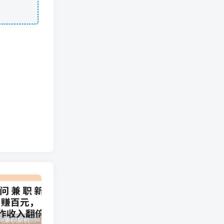
百度问一问兼职新机遇，单号日赚百元，批量操作收入翻倍
2024下半年拼多多店铺旺季运营指南：实操玩法汇总（8节课）
（12881期）视频号直播操盘课，从认知战略到实操案例 全方位实现利润增长与势能提升