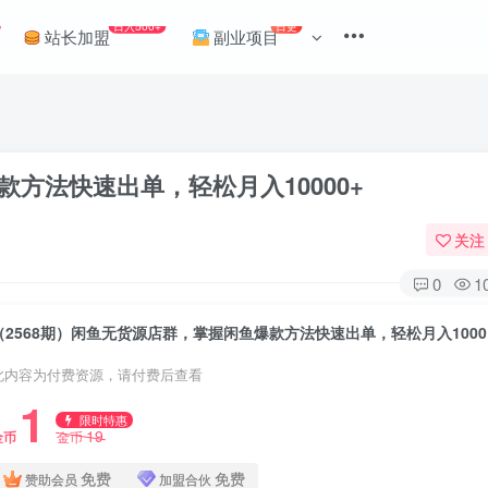
日入500+
日更
站长加盟
副业项目
款方法快速出单，轻松月入10000+
关注
0
1
（2
此内容为付费资源，请付费后查看
1
限时特惠
19
金币
金币
免费
免费
赞助会员
加盟合伙