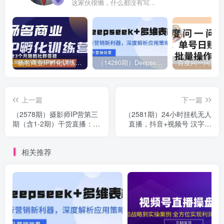
这家伙很懒，什么都没有写...
杨名商业IP孵化训练营，从商业到内容到转化一站式学 价值5980元
（14280期）Deepseek+多维表格，银行营销新利器，深度解析应用策略，提升营销效果
上一篇
下一篇
（2578期）摄影师IP营第三
（2581期）24小时挂机无人
期（含1-2期）干货直播：帮
直播，抖音+视频号 汉字找
助摄影师涨粉+变现
不同游戏系统（视频教程+软
件包）
相关推荐