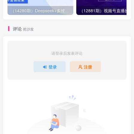
（14280期）Deepseek+多维表格，银行营销新利器，深度解析应用策略，提升营销效果
（12881期）视
评论
抢沙发
请登录后发表评论
登录
注册