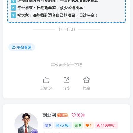
5
虚拟商品具有可复制性，一经购买发货概不退款
6
平台初衷：杜绝割韭菜，减少试错成本！
7
祝大家：都能找到适合自己的项目，日进斗金！
THE END
中创资源
喜欢就支持一下吧
点赞
34
分享
收藏
副业网
关注
0
4.4W+
0
1
11996W+