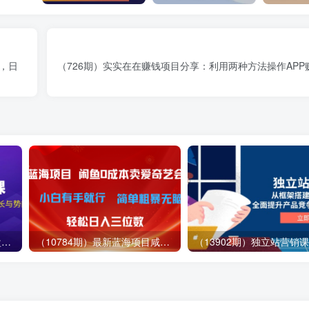
宝，日
（726期）实实在在赚钱项目分享：利用两种方法操作AP
（12881期）视频号直播操盘课，从认知战略到实操案例 全方位实现利润增长与势能提升
（10784期）最新蓝海项目咸鱼零成本卖爱奇艺会员小白有手就行 无脑操作轻松日入三位数