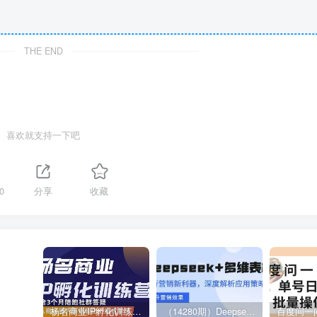
THE END
喜欢就支持一下吧
0
分享
收藏
杨名商业IP孵化训练营，从商业到内容到转化一站式学 价值5980元
（14280期）Deepseek+多维表格，银行营销新利器，深度解析应用策略，提升营销效果