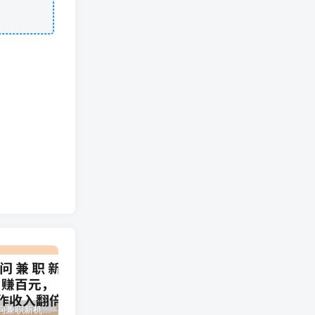
百度问一问兼职新机遇，单号日赚百元，批量操作收入翻倍
2024下半年拼多多店铺旺季运营指南：实操玩法汇总（8节课）
（12881期）视频号直播操盘课，从认知战略到实操案例 全方位实现利润增长与势能提升