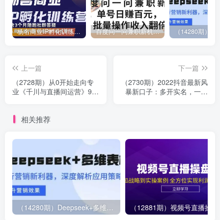
杨名商业IP孵化训练营，从商业到内容到转化一站式学 价值5980元
百度问一问兼职新机遇，单号日赚百元，批量操作收入翻倍
上一篇
下一篇
（2728期）从0开始走向专
（2730期）2022抖音最新风
业《千川与直播间运营》93
暴新口子：多开实名，一整
节视频课程
开两个实名，封禁也行
相关推荐
（14280期）Deepseek+多维表格，银行营销新利器，深度解析应用策略，提升营销效果
（12881期）视