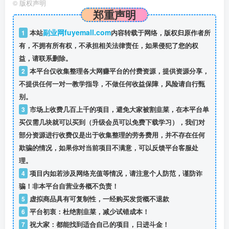
©
版权声明
郑重声明
副业网fuyemall.com
1
本站
内容转载于网络，版权归原作者所
有，不拥有所有权，不承担相关法律责任，如果侵犯了您的权
益，请联系删除。
2
本平台仅收集整理各大网赚平台的付费资源，提供资源分享，
不提供任何一对一教学指导，不做任何收益保障，风险请自行甄
别。
3
市场上收费几百上千的项目，避免大家被割韭菜，在本平台单
买仅需几块就可以买到（升级会员可以免费下载学习），我们对
部分资源进行收费仅是出于收集整理的劳务费用，并不存在任何
欺骗的情况，如果你对当前项目不满意，可以反馈平台客服处
理。
4
项目内如若涉及网络充值等情况，请注意个人防范，谨防诈
骗！非本平台自营业务概不负责！
5
虚拟商品具有可复制性，一经购买发货概不退款
6
平台初衷：杜绝割韭菜，减少试错成本！
7
祝大家：都能找到适合自己的项目，日进斗金！