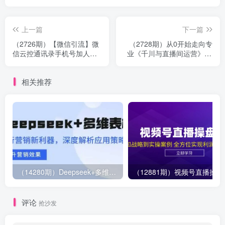
上一篇
下一篇
（2726期）【微信引流】微
（2728期）从0开始走向专
信云控通讯录手机号加人脚
业《千川与直播间运营》93
本【永久版脚本+卡密+手机
节视频课程
号生成】
相关推荐
（14280期）Deepseek+多维表格，银行营销新利器，深度解析应用策略，提升营销效果
（12881期）视
评论
抢沙发