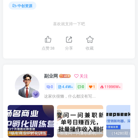
中创资源
喜欢就支持一下吧
点赞
38
分享
收藏
副业网
关注
0
4.4W+
0
1
11996W+
这家伙很懒，什么都没有写...
杨名商业IP孵化训练营，从商业到内容到转化一站式学 价值5980元
百度问一问兼职新机遇，单号日赚百元，批量操作收入翻倍