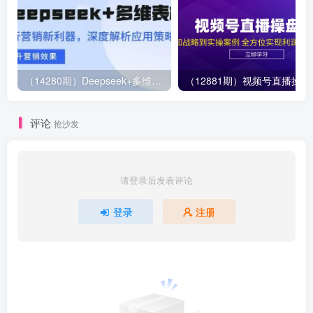
（14280期）Deepseek+多维表格，银行营销新利器，深度解析应用策略，提升营销效果
（12881期）视
评论
抢沙发
请登录后发表评论
登录
注册