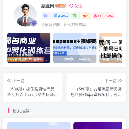
副业网
关注
0
4.4W+
0
1
11996W+
这家伙很懒，什么都没有写...
杨名商业IP孵化训练营，从商业到内容到转化一站式学 价值5980元
（14280期）Deepseek+多维表格，银行营销新利器，深度解析应用策略，提升营销效果
上一篇
下一篇
（584期）操作某男性产品
（586期）yy引流最新另类
长期月入上万元+给力日赚
思路操作cpa赚钱项目，可实
100以上+无需苦力项目（两
现挂机操作-轻松日赚100到
套项目）
几百元
相关推荐