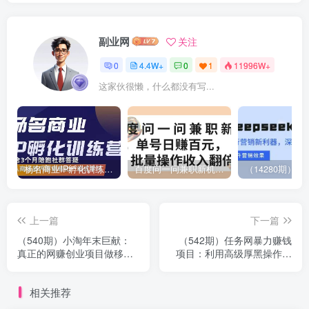
副业网
关注
0
4.4W+
0
1
11996W+
这家伙很懒，什么都没有写...
杨名商业IP孵化训练营，从商业到内容到转化一站式学 价值5980元
百度问一问兼职新机遇，单号日赚百元，批量操作收入翻倍
上一篇
下一篇
（540期）小淘年末巨献：
（542期）任务网暴力赚钱
真正的网赚创业项目做移动
项目：利用高级厚黑操作任
互联网时代的淘金者，不再
务，轻松一天收入200+项目
小打小闹
教程
相关推荐