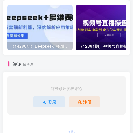
（14280期）Deepseek+多维表格，银行营销新利器，深度解析应用策略，提升营销效果
（12881期）视
评论
抢沙发
请登录后发表评论
登录
注册