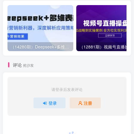
（14280期）Deepseek+多维表格，银行营销新利器，深度解析应用策略，提升营销效果
（12881期）视
评论
抢沙发
请登录后发表评论
登录
注册