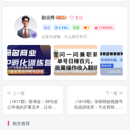
副业网
关注
0
4.4W+
0
1
11996W+
这家伙很懒，什么都没有写...
杨名商业IP孵化训练营，从商业到内容到转化一站式学 价值5980元
百度问一问兼职新机遇，单号日赚百元，批量操作收入翻倍
上一篇
下一篇
（1817期）陈增金：38句攻
（1819期）张萌萌姐视频号
心夺魂的歹毒话术，让你销
实战训练营：不会剪辑，毫
售谈判功力猛增10倍
无短视频经验也能快速上手
视频号
相关推荐