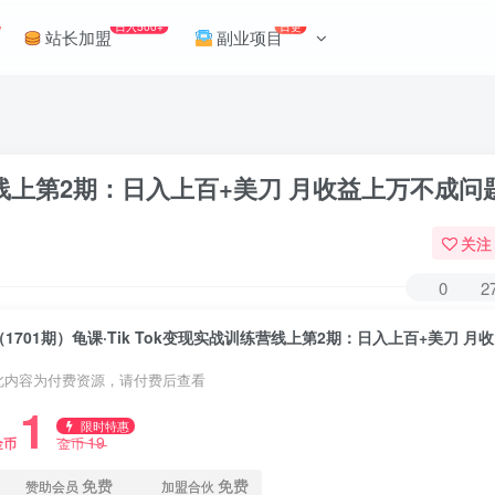
日入500+
日更
站长加盟
副业项目
训练营线上第2期：日入上百+美刀 月收益上万不成问
关注
0
2
（1
此内容为付费资源，请付费后查看
1
限时特惠
19
金币
金币
免费
免费
赞助会员
加盟合伙