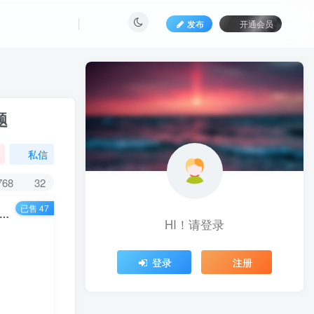
发布
开通会员
题
私信
768
32
已售 47
701期）龟课·Tik Tok变现实战训练营线上第2期：日入上百+美刀 月收益上万不成问题
HI！请登录
登录
注册