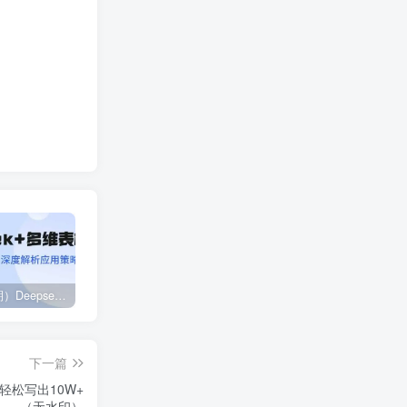
（14280期）Deepseek+多维表格，银行营销新利器，深度解析应用策略，提升营销效果
2024下半年拼多多店铺旺季运营指南：实操玩法汇总（8节课）
（12881期）视频号直播操盘课，从认知战略到实操案例 全方位实现利润增长与势能提升
下一篇
轻松写出10W+
（无水印）