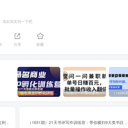
喜欢就支持一下吧
3
分享
收藏
杨名商业IP孵化训练营，从商业到内容到转化一站式学 价值5980元
百度问一问兼职新机遇，单号日赚百元，批量操作收入翻倍
红利，
（1651期）21天书评写作训练营：带你横扫9大类书目，