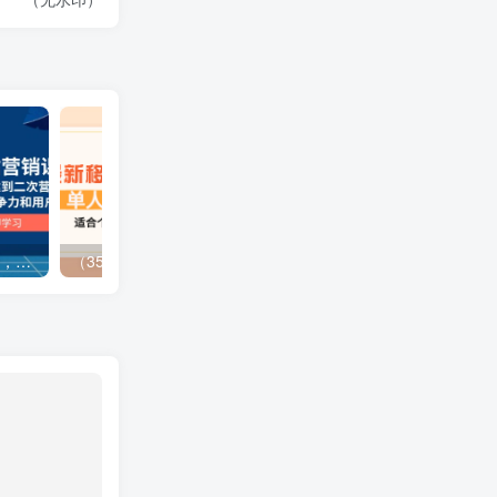
（13902期）独立站营销课，从框架搭建到二次营销，全面提升产品竞争力和用户忠诚度
（3577期）最新移动话费项目：利用咸鱼接单，单人利润300+适合个人或工作室