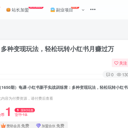
日入500+
日更
站长加盟
副业项目
营：多种变现玩法，轻松玩转小红书月赚过万
关注
0
13
（1
此内容为付费资源，请付费后查看
1
限时特惠
19
金币
金币
免费
免费
赞助会员
加盟合伙