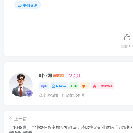
中创资源
点赞
10
副业网
关注
0
4.4W+
0
1
11996W+
这家伙很懒，什么都没有写...
上一篇
（1649期）企业微信裂变增长实战课：带你搞定企业微信千万增长
新流量-新玩法