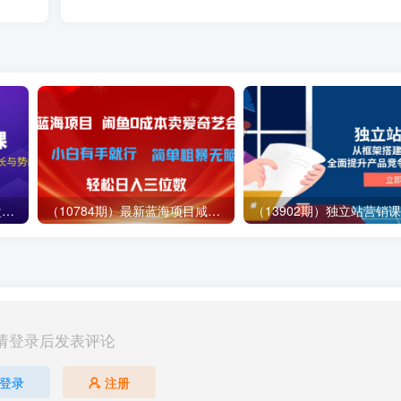
（12881期）视频号直播操盘课，从认知战略到实操案例 全方位实现利润增长与势能提升
（10784期）最新蓝海项目咸鱼零成本卖爱奇艺会员小白有手就行 无脑操作轻松日入三位数
请登录后发表评论
登录
注册