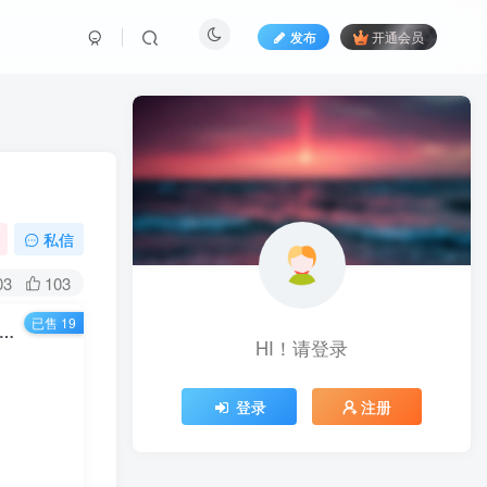
发布
开通会员
私信
03
103
已售 19
650期）龟课·小红书新手实战训练营：多种变现玩法，轻松玩转小红书月赚过万
HI！请登录
登录
注册