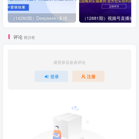
（14280期）Deepseek+多维表格，银行营销新利器，深度解析应用策略，提升营销效果
（12881期）视
评论
抢沙发
请登录后发表评论
登录
注册