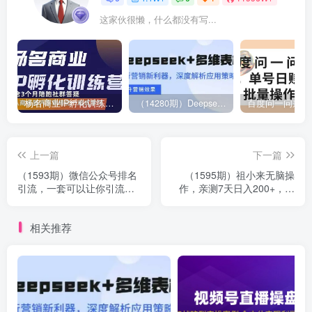
这家伙很懒，什么都没有写...
杨名商业IP孵化训练营，从商业到内容到转化一站式学 价值5980元
（14280期）Deepseek+多维表格，银行营销新利器，深度解析应用策略，提升营销效果
上一篇
下一篇
（1593期）微信公众号排名
（1595期）祖小来无脑操
引流，一套可以让你引流微
作，亲测7天日入200+，人
信10亿月活用户引流方法
人可做的赚钱小项目
相关推荐