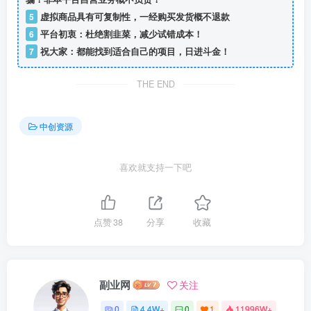
5
虚拟商品具有可复制性，一经购买发货概不退款
6
平台初衷：杜绝割韭菜，减少试错成本！
7
祝大家：都能找到适合自己的项目，日进斗金！
THE END
中创资源
喜欢就支持一下吧
点赞
38
分享
收藏
副业网
关注
0
4.4W+
0
1
11996W+