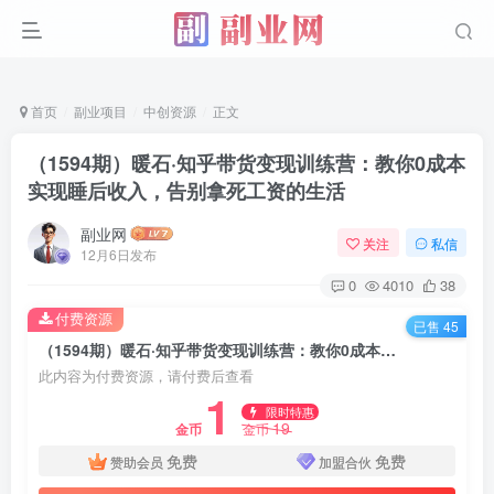
首页
副业项目
中创资源
正文
（1594期）暖石·知乎带货变现训练营：教你0成本
实现睡后收入，告别拿死工资的生活
副业网
关注
私信
12月6日发布
0
4010
38
付费资源
已售 45
（1594期）暖石·知乎带货变现训练营：教你0成本实现睡后收入，告别拿死工资的生活
此内容为付费资源，请付费后查看
1
限时特惠
19
金币
金币
免费
免费
赞助会员
加盟合伙