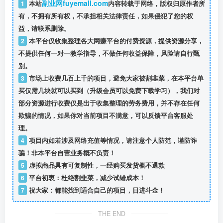
副业网fuyemall.com
1
本站
内容转载于网络，版权归原作者所
有，不拥有所有权，不承担相关法律责任，如果侵犯了您的权
益，请联系删除。
2
本平台仅收集整理各大网赚平台的付费资源，提供资源分享，
不提供任何一对一教学指导，不做任何收益保障，风险请自行甄
别。
3
市场上收费几百上千的项目，避免大家被割韭菜，在本平台单
买仅需几块就可以买到（升级会员可以免费下载学习），我们对
部分资源进行收费仅是出于收集整理的劳务费用，并不存在任何
欺骗的情况，如果你对当前项目不满意，可以反馈平台客服处
理。
4
项目内如若涉及网络充值等情况，请注意个人防范，谨防诈
骗！非本平台自营业务概不负责！
5
虚拟商品具有可复制性，一经购买发货概不退款
6
平台初衷：杜绝割韭菜，减少试错成本！
7
祝大家：都能找到适合自己的项目，日进斗金！
THE END