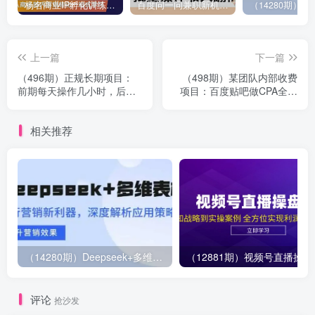
杨名商业IP孵化训练营，从商业到内容到转化一站式学 价值5980元
百度问一问兼职新机遇，单号日赚百元，批量操作收入翻倍
上一篇
下一篇
（496期）正规长期项目：
（498期）某团队内部收费
前期每天操作几小时，后期
项目：百度贴吧做CPA全攻
每月收入5000元（全套11节
略课程-实战操作日赚100-
课程）
300元项目
相关推荐
（14280期）Deepseek+多维表格，银行营销新利器，深度解析应用策略，提升营销效果
（12881期）视
评论
抢沙发