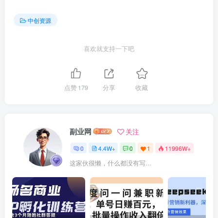
中创资源
喜欢就支持一下吧
点赞
179
分享
收藏
副业网
关注
0
4.4W+
0
1
11996W+
这家伙很懒，什么都没有写...