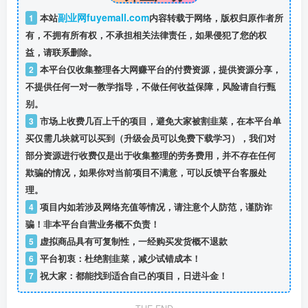
副业网fuyemall.com
1
本站
内容转载于网络，版权归原作者所
有，不拥有所有权，不承担相关法律责任，如果侵犯了您的权
益，请联系删除。
2
本平台仅收集整理各大网赚平台的付费资源，提供资源分享，
不提供任何一对一教学指导，不做任何收益保障，风险请自行甄
别。
3
市场上收费几百上千的项目，避免大家被割韭菜，在本平台单
买仅需几块就可以买到（升级会员可以免费下载学习），我们对
部分资源进行收费仅是出于收集整理的劳务费用，并不存在任何
欺骗的情况，如果你对当前项目不满意，可以反馈平台客服处
理。
4
项目内如若涉及网络充值等情况，请注意个人防范，谨防诈
骗！非本平台自营业务概不负责！
5
虚拟商品具有可复制性，一经购买发货概不退款
6
平台初衷：杜绝割韭菜，减少试错成本！
7
祝大家：都能找到适合自己的项目，日进斗金！