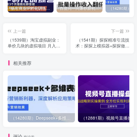
杨名商业IP孵化训练营，从商业到内容到转化一站式学 价值5980元
百度问一问兼职新机遇，单号日赚百元，批量操作收入翻倍
上一篇
下一篇
（1539期）淘宝虚拟副业：
（1541期）探探精准引流技
单价几块的虚拟项目 月入过
术：探探上模拟器+探探做号
万（赠送50G淘宝虚拟资料
方法+模拟器话术+视频演示
网盘）
相关推荐
（14280期）Deepseek+多维表格，银行营销新利器，深度解析应用策略，提升营销效果
（12881期）视
评论
抢沙发