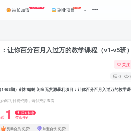
日入500+
日更
站长加盟
副业项目
目：让你百分百月入过万的教学课程（v1-v5班
关注
0
（1
此内容为付费资源，请付费后查看
1
限时特惠
19
金币
金币
免费
免费
赞助会员
加盟合伙