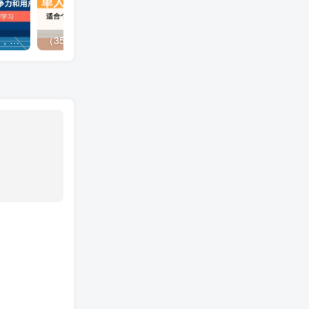
（13902期）独立站营销课，从框架搭建到二次营销，全面提升产品竞争力和用户忠诚度
（3577期）最新移动话费项目：利用咸鱼接单，单人利润300+适合个人或工作室