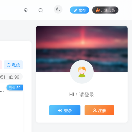
发布
开通会员
）
私信
951
96
已售 50
463期）斜杠蜻蜓·闲鱼无货源暴利项目：让你百分百月入过万的教学课程（v1-v5班）
HI！请登录
登录
注册