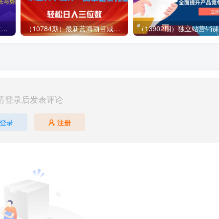
（12881期）视频号直播操盘课，从认知战略到实操案例 全方位实现利润增长与势能提升
（10784期）最新蓝海项目咸鱼零成本卖爱奇艺会员小白有手就行 无脑操作轻松日入三位数
请登录后发表评论
登录
注册