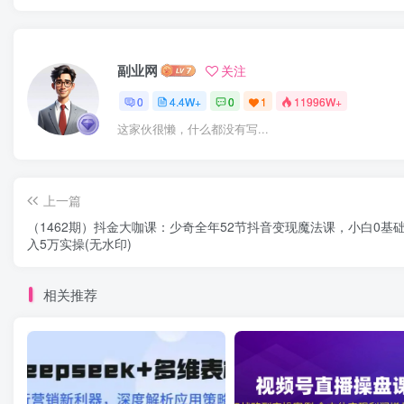
副业网
关注
0
4.4W+
0
1
11996W+
这家伙很懒，什么都没有写...
上一篇
（1462期）抖金大咖课：少奇全年52节抖音变现魔法课，小白0基
入5万实操(无水印)
相关推荐