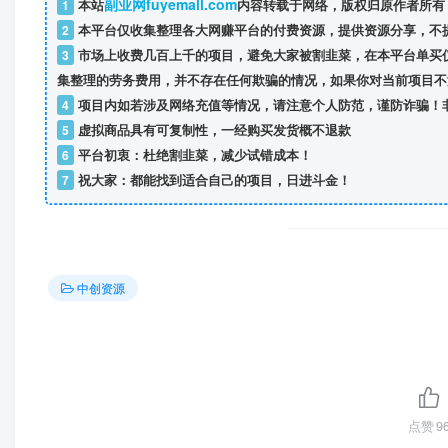
副业网fuyemall.com
1
本站
内容转载于网络，版权归原作者所有
2
本平台仅收集整理各大网赚平台的付费资源，提供资源分享，不
3
市场上收费几百上千的项目，避免大家被割韭菜，在本平台单买
集整理的劳务费用，并不存在任何欺骗的情况，如果你对当前项目不
4
项目内如若涉及网络充值等情况，请注意个人防范，谨防诈骗！
5
虚拟商品具有可复制性，一经购买发货概不退款
6
平台初衷：杜绝割韭菜，减少试错成本！
7
祝大家：都能找到适合自己的项目，日进斗金！
中创资源
点赞
9