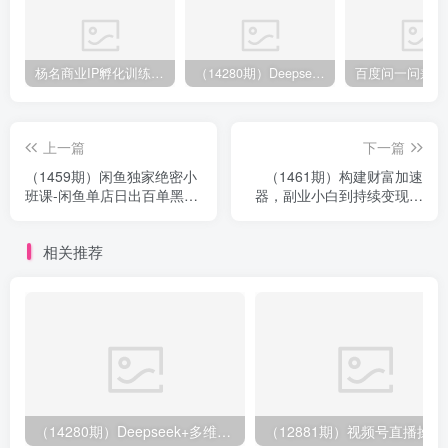
杨名商业IP孵化训练营，从商业到内容到转化一站式学 价值5980元
（14280期）Deepseek+多维表格，银行营销新利器，深度解析应用策略，提升营销效果
上一篇
下一篇
（1459期）闲鱼独家绝密小
（1461期）构建财富加速
班课-闲鱼单店日出百单黑搜
器，副业小白到持续变现月
爆破法【无水印-视频课】
涨粉2000+，变现30万的方
法技巧
相关推荐
（14280期）Deepseek+多维表格，银行营销新利器，深度解析应用策略，提升营销效果
（12881期）视