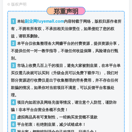
©
版权声明
郑重声明
副业网fuyemall.com
1
本站
内容转载于网络，版权归原作者所
有，不拥有所有权，不承担相关法律责任，如果侵犯了您的权
益，请联系删除。
2
本平台仅收集整理各大网赚平台的付费资源，提供资源分享，
不提供任何一对一教学指导，不做任何收益保障，风险请自行甄
别。
3
市场上收费几百上千的项目，避免大家被割韭菜，在本平台单
买仅需几块就可以买到（升级会员可以免费下载学习），我们对
部分资源进行收费仅是出于收集整理的劳务费用，并不存在任何
欺骗的情况，如果你对当前项目不满意，可以反馈平台客服处
理。
4
项目内如若涉及网络充值等情况，请注意个人防范，谨防诈
骗！非本平台自营业务概不负责！
5
虚拟商品具有可复制性，一经购买发货概不退款
6
平台初衷：杜绝割韭菜，减少试错成本！
7
祝大家：都能找到适合自己的项目，日进斗金！