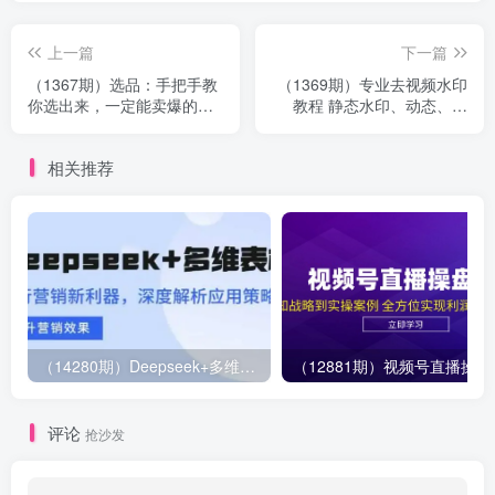
上一篇
下一篇
（1367期）选品：手把手教
（1369期）专业去视频水印
你选出来，一定能卖爆的产
教程 静态水印、动态、文
品 从此赚钱变轻松 而且是躺
字、图片水印等等（10节
赚
课）无水印
相关推荐
（14280期）Deepseek+多维表格，银行营销新利器，深度解析应用策略，提升营销效果
（12881期）视
评论
抢沙发