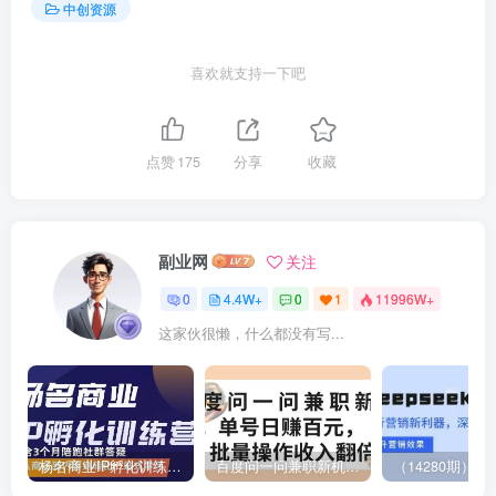
中创资源
喜欢就支持一下吧
点赞
175
分享
收藏
副业网
关注
0
4.4W+
0
1
11996W+
这家伙很懒，什么都没有写...
杨名商业IP孵化训练营，从商业到内容到转化一站式学 价值5980元
百度问一问兼职新机遇，单号日赚百元，批量操作收入翻倍