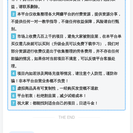
益，请联系删除。
2
本平台仅收集整理各大网赚平台的付费资源，提供资源分享，
不提供任何一对一教学指导，不做任何收益保障，风险请自行甄
别。
3
市场上收费几百上千的项目，避免大家被割韭菜，在本平台单
买仅需几块就可以买到（升级会员可以免费下载学习），我们对
部分资源进行收费仅是出于收集整理的劳务费用，并不存在任何
欺骗的情况，如果你对当前项目不满意，可以反馈平台客服处
理。
4
项目内如若涉及网络充值等情况，请注意个人防范，谨防诈
骗！非本平台自营业务概不负责！
5
虚拟商品具有可复制性，一经购买发货概不退款
6
平台初衷：杜绝割韭菜，减少试错成本！
7
祝大家：都能找到适合自己的项目，日进斗金！
THE END