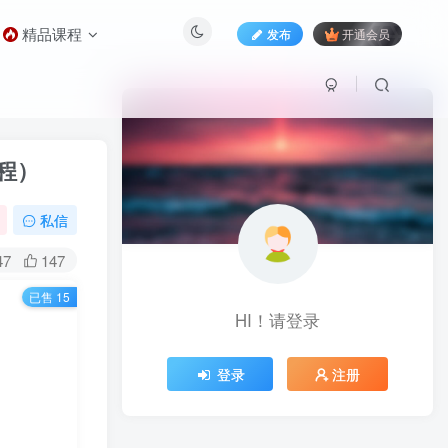
精品课程
发布
开通会员
程）
私信
47
147
已售 15
）
HI！请登录
登录
注册