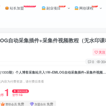
日入500+
日更
99+
站长加盟
副业项目
网创课程
MLOG自动采集插件+采集件视频教程（无水印课
关注
0
30
（1333期）个人博客采集站月入1W+EMLOG自动采集插件+采集件视频教程（无水印课程
此内容为付费资源，请付费后查看
1
限时特惠
19
金币
金币
免费
免费
赞助会员
加盟合伙