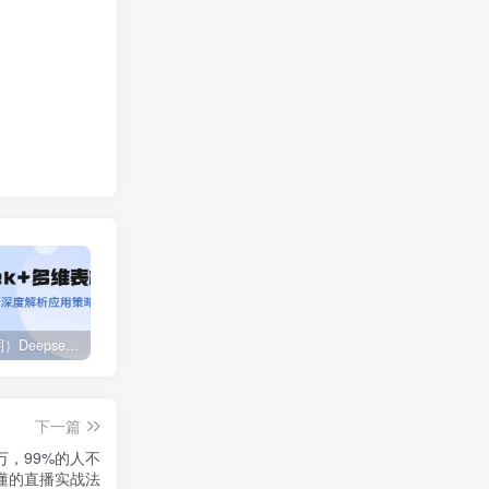
（14280期）Deepseek+多维表格，银行营销新利器，深度解析应用策略，提升营销效果
2024下半年拼多多店铺旺季运营指南：实操玩法汇总（8节课）
（12881期）视频号直播操盘课，从认知战略到实操案例 全方位实现利润增长与势能提升
下一篇
万，99%的人不
懂的直播实战法