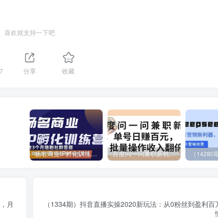
喜欢就支持一下吧
7
分享
收藏
杨名商业IP孵化训练营，从商业到内容到转化一站式学 价值5980元
百度问一问兼职新机遇，单号日赚百元，批量操作收入翻倍
阵，月
（1334期）抖音直播实操2020新玩法：从0粉丝到盈利百