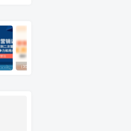
（13902期）独立站营销课，从框架搭建到二次营销，全面提升产品竞争力和用户忠诚度
（3577期）最新移动话费项目：利用咸鱼接单，单人利润300+适合个人或工作室