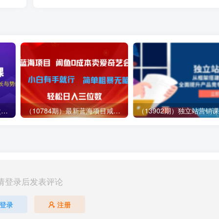
（12881期）视频号直播操盘课，从认知战略到实操案例 全方位实现利润增长与势能提升
（10784期）最新蓝海项目咸鱼零成本卖爱奇艺会员小白有手就行 无脑操作轻松日入三位数
请登录后发表评论
登录
注册