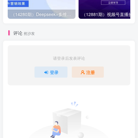
（14280期）Deepseek+多维表格，银行营销新利器，深度解析应用策略，提升营销效果
（12881期）视
评论
抢沙发
请登录后发表评论
登录
注册