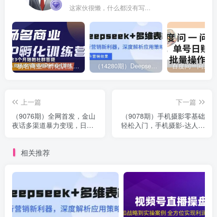
这家伙很懒，什么都没有写...
杨名商业IP孵化训练营，从商业到内容到转化一站式学 价值5980元
（14280期）Deepseek+多维表格，银行营销新利器，深度解析应用策略，提升营销效果
上一篇
下一篇
（9076期）全网首发，金山
（9078期）手机摄影零基础
夜话多渠道暴力变现，日赚
轻松入门，手机摄影-达人必
2000无压力，项目实操新手
学，不限手机品牌-无水印课
也能做
程
相关推荐