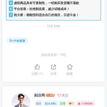
5
虚拟商品具有可复制性，一经购买发货概不退款
6
平台初衷：杜绝割韭菜，减少试错成本！
7
祝大家：都能找到适合自己的项目，日进斗金！
THE END
中创资源
喜欢就支持一下吧
点赞
171
分享
收藏
副业网
关注
0
4.4W+
0
1
11996W+