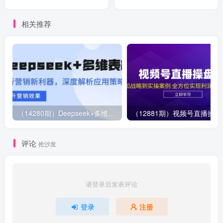
键词流量 小白赚钱自动化
销 快速引爆流量（3节视频
（完结）
课）
相关推荐
（14280期）Deepseek+多维表格，银行营销新利器，深度解析应用策略，提升营销效果
（12881期）视
评论
抢沙发
请登录后发表评论
登录
注册