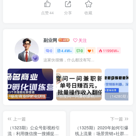
点赞
44
分享
收藏
副业网
关注
0
4.4W+
0
1
11996W+
这家伙很懒，什么都没有写...
杨名商业IP孵化训练营，从商业到内容到转化一站式学 价值5980元
百度问一问兼职新机遇，单号日赚百元，批量操作收入翻倍
上一篇
下一篇
（1323期）公众号影视粉引
（1325期）2020年如何引爆
流：利用微信搜一搜捕捉关
线上流量：场景营销+社群营