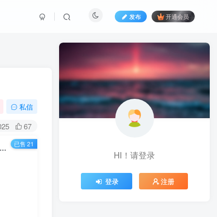
发布
开通会员
私信
025
67
已售 21
221期）池骋副业·超级自媒体赚钱课，超级杠杆每个月多赚十万，甚至“月入百万”
HI！请登录
登录
注册