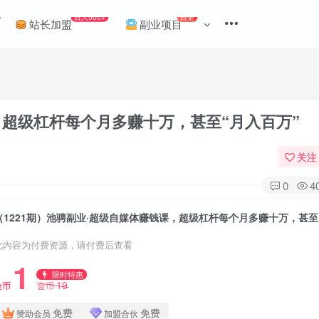
日入500+
日更
站长加盟
副业项目
，超级杠杆每个月多赚十万，甚至“月入百万”
关注
0
4
（1
此内容为付费资源，请付费后查看
1
限时特惠
19
金币
金币
免费
免费
赞助会员
加盟合伙