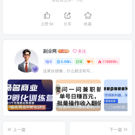
点赞
56
分享
收藏
副业网
关注
0
4.4W+
0
1
11996W+
这家伙很懒，什么都没有写...
杨名商业IP孵化训练营，从商业到内容到转化一站式学 价值5980元
百度问一问兼职新机遇，单号日赚百元，批量操作收入翻倍
上一篇
下一篇