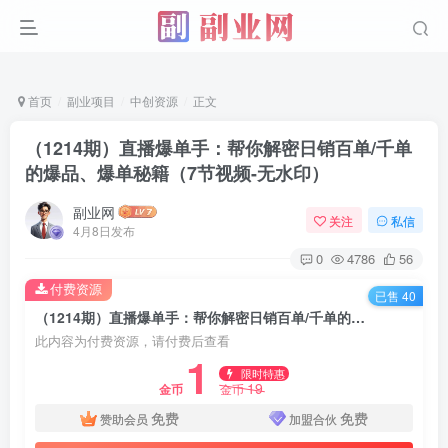
首页
副业项目
中创资源
正文
（1214期）直播爆单手：帮你解密日销百单/千单
的爆品、爆单秘籍（7节视频-无水印）
副业网
关注
私信
4月8日发布
0
4786
56
付费资源
已售 40
（1214期）直播爆单手：帮你解密日销百单/千单的爆品、爆单秘籍（7节视频-无水印）
此内容为付费资源，请付费后查看
1
限时特惠
19
金币
金币
免费
免费
赞助会员
加盟合伙