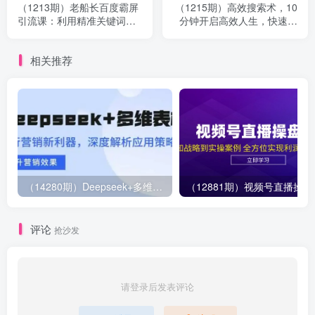
（1213期）老船长百度霸屏
（1215期）高效搜索术，10
引流课：利用精准关键词使
分钟开启高效人生，快速搜
得百度排名快速提升
到你要的人脉、资源、信息
（19节）
相关推荐
（14280期）Deepseek+多维表格，银行营销新利器，深度解析应用策略，提升营销效果
（12881期）视
评论
抢沙发
请登录后发表评论