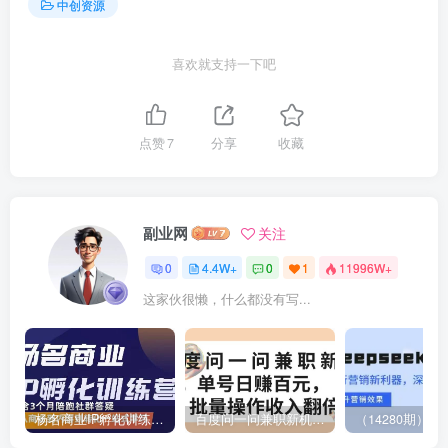
中创资源
喜欢就支持一下吧
点赞
7
分享
收藏
副业网
关注
0
4.4W+
0
1
11996W+
这家伙很懒，什么都没有写...
杨名商业IP孵化训练营，从商业到内容到转化一站式学 价值5980元
百度问一问兼职新机遇，单号日赚百元，批量操作收入翻倍