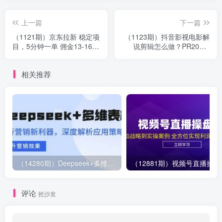
上一篇
下一篇
（1121期）京东拉新 稳定项
（1123期）抖音影视电影解
目，5分钟一单 佣金13-16元
说剪辑怎么做？PR2015-
+商品，月入上千（视频+文
2018多技能学习-全套教程
档）
相关推荐
（14280期）Deepseek+多维表格，银行营销新利器，深度解析应用策略，提升营销效果
（12881期）视
评论
抢沙发