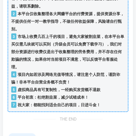
益，请联系删除。
2
本平台仅收集整理各大网赚平台的付费资源，提供资源分享，
不提供任何一对一教学指导，不做任何收益保障，风险请自行甄
别。
3
市场上收费几百上千的项目，避免大家被割韭菜，在本平台单
买仅需几块就可以买到（升级会员可以免费下载学习），我们对
部分资源进行收费仅是出于收集整理的劳务费用，并不存在任何
欺骗的情况，如果你对当前项目不满意，可以反馈平台客服处
理。
4
项目内如若涉及网络充值等情况，请注意个人防范，谨防诈
骗！非本平台自营业务概不负责！
5
虚拟商品具有可复制性，一经购买发货概不退款
6
平台初衷：杜绝割韭菜，减少试错成本！
7
祝大家：都能找到适合自己的项目，日进斗金！
THE END