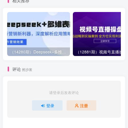
相关推荐
（14280期）Deepseek+多维表格，银行营销新利器，深度解析应用策略，提升营销效果
（12881期）视
评论
抢沙发
请登录后发表评论
登录
注册