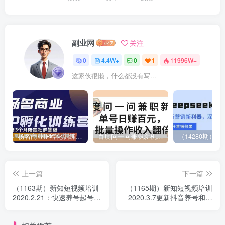
副业网
关注
0
4.4W+
0
1
11996W+
这家伙很懒，什么都没有写...
杨名商业IP孵化训练营，从商业到内容到转化一站式学 价值5980元
百度问一问兼职新机遇，单号日赚百元，批量操作收入翻倍
上一篇
下一篇
（1163期）新知短视频培训
（1165期）新知短视频培训
2020.2.21：快速养号起号方
2020.3.7更新抖音养号和全
法和剪辑爆热门视频(视频
新领域教学（附情诗素材）
+文档)