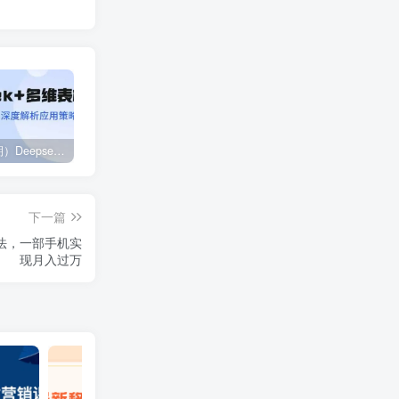
（14280期）Deepseek+多维表格，银行营销新利器，深度解析应用策略，提升营销效果
2024下半年拼多多店铺旺季运营指南：实操玩法汇总（8节课）
（12881期）视频号直播操盘课，从认知战略到实操案例 全方位实现利润增长与势能提升
下一篇
玩法，一部手机实
现月入过万