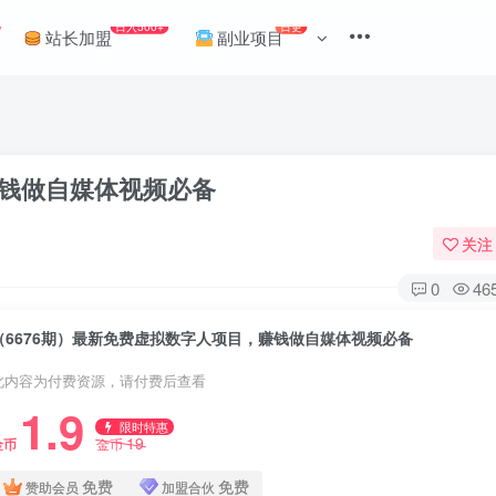
日入500+
日更
站长加盟
副业项目
赚钱做自媒体视频必备
关注
0
46
（6676期）最新免费虚拟数字人项目，赚钱做自媒体视频必备
此内容为付费资源，请付费后查看
1.9
限时特惠
19
金币
金币
免费
免费
赞助会员
加盟合伙