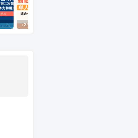
（13902期）独立站营销课，从框架搭建到二次营销，全面提升产品竞争力和用户忠诚度
（3577期）最新移动话费项目：利用咸鱼接单，单人利润300+适合个人或工作室