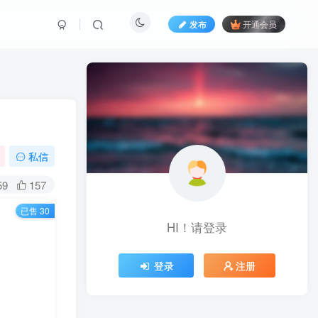
发布
开通会员
私信
59
157
已售 30
HI！请登录
登录
注册