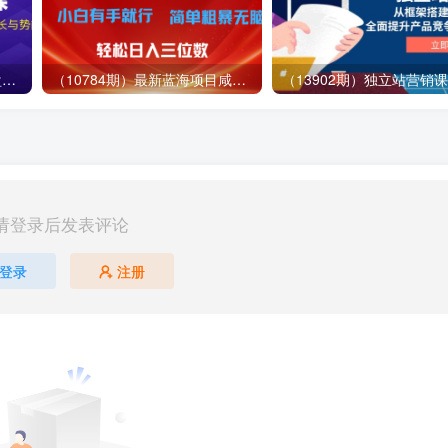
（12881期）视频号直播操盘课，从认知战略到实操案例 全方位实现利润增长与势能提升
（10784期）最新蓝海项目咸鱼零成本卖爱奇艺会员小白有手就行 无脑操作轻松日入三位数
请登录后发表评论
登录
注册