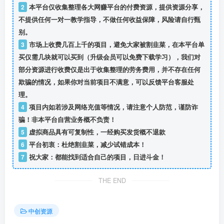
2
本平台仅收集整理各大网赚平台的付费资源，提供资源分享，
不提供任何一对一教学指导，不做任何收益保障，风险请自行甄
别。
3
市场上收费几百上千的项目，避免大家被割韭菜，在本平台单
买仅需几块就可以买到（升级会员可以免费下载学习），我们对
部分资源进行收费仅是出于收集整理的劳务费用，并不存在任何
欺骗的情况，如果你对当前项目不满意，可以反馈平台客服处
理。
4
项目内如若涉及网络充值等情况，请注意个人防范，谨防诈
骗！非本平台自营业务概不负责！
5
虚拟商品具有可复制性，一经购买发货概不退款
6
平台初衷：杜绝割韭菜，减少试错成本！
7
祝大家：都能找到适合自己的项目，日进斗金！
THE END
中创资源