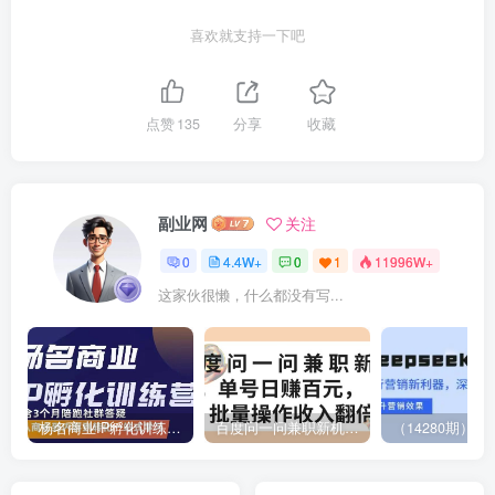
喜欢就支持一下吧
点赞
135
分享
收藏
副业网
关注
0
4.4W+
0
1
11996W+
这家伙很懒，什么都没有写...
杨名商业IP孵化训练营，从商业到内容到转化一站式学 价值5980元
百度问一问兼职新机遇，单号日赚百元，批量操作收入翻倍