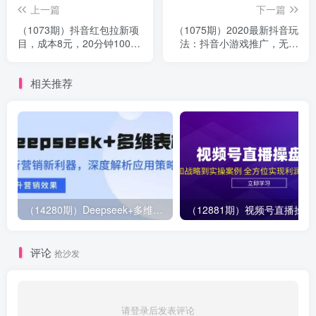
上一篇
下一篇
（1073期）抖音红包拉新项
（1075期）2020最新抖音玩
目，成本8元，20分钟100人
法：抖音小游戏推广，无粉
单人一天1000+（视频课+文
丝也能操作，月入10000+
档）
相关推荐
（14280期）Deepseek+多维表格，银行营销新利器，深度解析应用策略，提升营销效果
（12881期）视
评论
抢沙发
请登录后发表评论