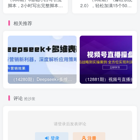
脚本，2小时写出完整脚本，
2.0》，轻松加满15个5000
月引精准粉6000+全自动(全
人微信号，实现月入10万元
套课程)
+
相关推荐
（14280期）Deepseek+多维表格，银行营销新利器，深度解析应用策略，提升营销效果
（12881期）视
评论
抢沙发
请登录后发表评论
登录
注册