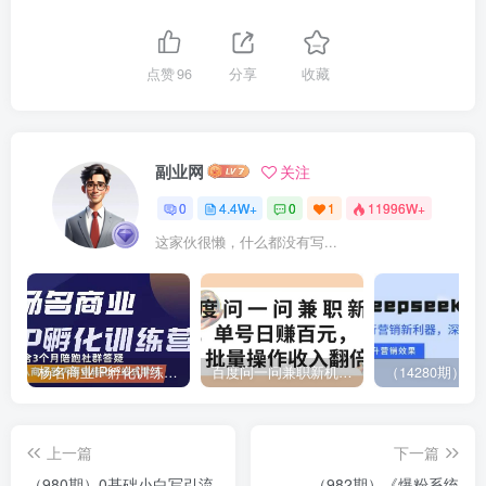
点赞
96
分享
收藏
副业网
关注
0
4.4W+
0
1
11996W+
这家伙很懒，什么都没有写...
杨名商业IP孵化训练营，从商业到内容到转化一站式学 价值5980元
百度问一问兼职新机遇，单号日赚百元，批量操作收入翻倍
上一篇
下一篇
（980期）0基础小白写引流
（982期）《爆粉系统