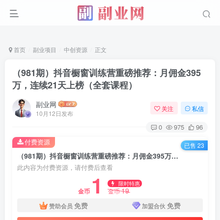
首页
副业项目
中创资源
正文
（981期）抖音橱窗训练营重磅推荐：月佣金395
万，连续21天上榜（全套课程）
副业网
关注
私信
10月12日发布
0
975
96
付费资源
已售 23
（981期）抖音橱窗训练营重磅推荐：月佣金395万，连续21天上榜（全套课程）
此内容为付费资源，请付费后查看
1
限时特惠
19
金币
金币
免费
免费
赞助会员
加盟合伙