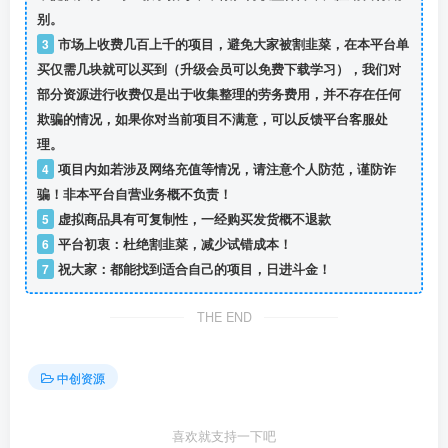
别。
3
市场上收费几百上千的项目，避免大家被割韭菜，在本平台单
买仅需几块就可以买到（升级会员可以免费下载学习），我们对
部分资源进行收费仅是出于收集整理的劳务费用，并不存在任何
欺骗的情况，如果你对当前项目不满意，可以反馈平台客服处
理。
4
项目内如若涉及网络充值等情况，请注意个人防范，谨防诈
骗！非本平台自营业务概不负责！
5
虚拟商品具有可复制性，一经购买发货概不退款
6
平台初衷：杜绝割韭菜，减少试错成本！
7
祝大家：都能找到适合自己的项目，日进斗金！
THE END
中创资源
喜欢就支持一下吧