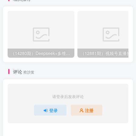
（14280期）Deepseek+多维表格，银行营销新利器，深度解析应用策略，提升营销效果
（12881期）视
评论
抢沙发
请登录后发表评论
登录
注册