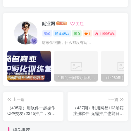
副业网
关注
0
4.4W+
0
1
11996W+
这家伙很懒，什么都没有写...
杨名商业IP孵化训练营，从商业到内容到转化一站式学 价值5980元
百度问一问兼职新机遇，单号日赚百元，批量操作收入翻倍
上一篇
下一篇
（435期）用软件一起操作
（437期）利用网易163邮箱
CPA交友+2345推广，双效
注册软件-无需推广也能日赚
益丰收 日赚300元实战教程
100元项目教程（附软件+源
(附软件)
码）
相关推荐