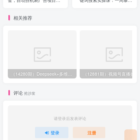
金，自动挂机刷广告项目，
键词搜索实操课：一周暴涨
单窗口2-5美金【详细教程
20w粉丝，全干货讲解
+软件】
相关推荐
（14280期）Deepseek+多维表格，银行营销新利器，深度解析应用策略，提升营销效果
（12881期）视
评论
抢沙发
请登录后发表评论
登录
注册