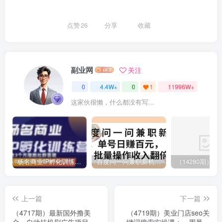
点赞
26
分享
收藏
副业网
关注
0
4.4W+
0
1
11996W+
这家伙很懒，什么都没有写...
杨名商业IP孵化训练营，从商业到内容到转化一站式学 价值5980元
百度问一问兼职新机遇，单号日赚百元，批量操作收入翻倍
上一篇
下一篇
（4717期）最新国外撸美
（4719期）美业门店seo关