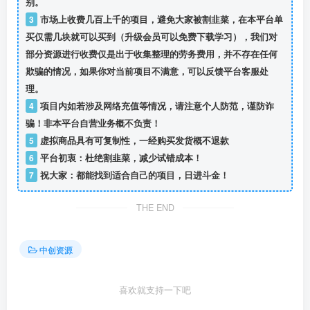
别。
3
市场上收费几百上千的项目，避免大家被割韭菜，在本平台单
买仅需几块就可以买到（升级会员可以免费下载学习），我们对
部分资源进行收费仅是出于收集整理的劳务费用，并不存在任何
欺骗的情况，如果你对当前项目不满意，可以反馈平台客服处
理。
4
项目内如若涉及网络充值等情况，请注意个人防范，谨防诈
骗！非本平台自营业务概不负责！
5
虚拟商品具有可复制性，一经购买发货概不退款
6
平台初衷：杜绝割韭菜，减少试错成本！
7
祝大家：都能找到适合自己的项目，日进斗金！
THE END
中创资源
喜欢就支持一下吧