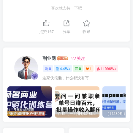
喜欢就支持一下吧
点赞
167
分享
收藏
副业网
关注
0
4.4W+
0
1
11996W+
这家伙很懒，什么都没有写...
杨名商业IP孵化训练营，从商业到内容到转化一站式学 价值5980元
百度问一问兼职新机遇，单号日赚百元，批量操作收入翻倍