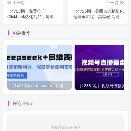
上一篇
下一篇
（4723期）免费推广
（4725期）美团点评精细化
Clickbank热销商品，每单
运营全流程：高曝光 高访问
25.07美元，日赚50美元以
高消费转化！
上
相关推荐
（14280期）Deepseek+多维表格，银行营销新利器，深度解析应用策略，提升营销效果
（12881期）视
评论
抢沙发
请登录后发表评论