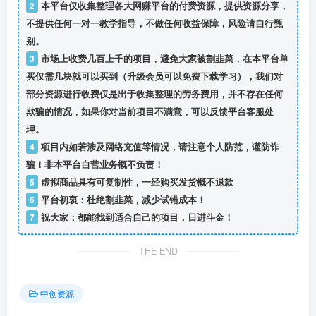
2
本平台仅收集整理各大网赚平台的付费资源，提供资源分享，
不提供任何一对一教学指导，不做任何收益保障，风险请自行甄
别。
3
市场上收费几百上千的项目，避免大家被割韭菜，在本平台单
买仅需几块就可以买到（升级会员可以免费下载学习），我们对
部分资源进行收费仅是出于收集整理的劳务费用，并不存在任何
欺骗的情况，如果你对当前项目不满意，可以反馈平台客服处
理。
4
项目内如若涉及网络充值等情况，请注意个人防范，谨防诈
骗！非本平台自营业务概不负责！
5
虚拟商品具有可复制性，一经购买发货概不退款
6
平台初衷：杜绝割韭菜，减少试错成本！
7
祝大家：都能找到适合自己的项目，日进斗金！
THE END
中创资源