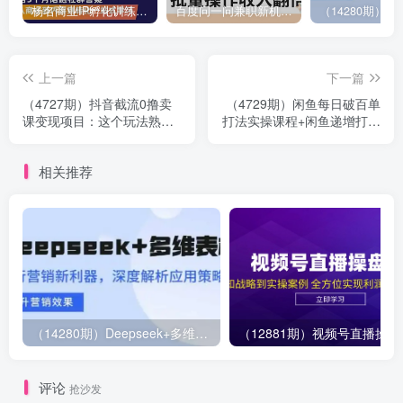
杨名商业IP孵化训练营，从商业到内容到转化一站式学 价值5980元
百度问一问兼职新机遇，单号日赚百元，批量操作收入翻倍
上一篇
下一篇
（4727期）抖音截流0撸卖
（4729期）闲鱼每日破百单
课变现项目：这个玩法熟练
打法实操课程+闲鱼递增打法
之后日入至少500以上
课程（需配合百单打法）
相关推荐
（14280期）Deepseek+多维表格，银行营销新利器，深度解析应用策略，提升营销效果
（12881期）视
评论
抢沙发