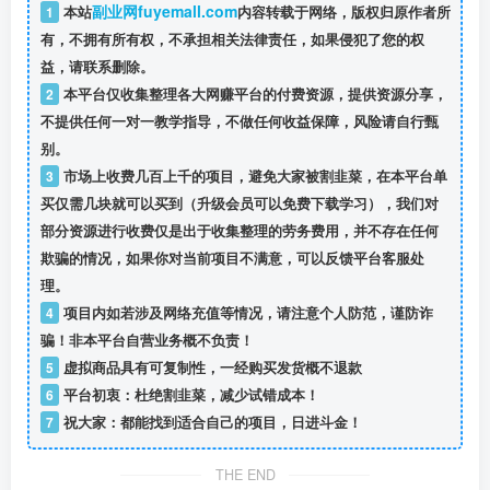
副业网fuyemall.com
1
本站
内容转载于网络，版权归原作者所
有，不拥有所有权，不承担相关法律责任，如果侵犯了您的权
益，请联系删除。
2
本平台仅收集整理各大网赚平台的付费资源，提供资源分享，
不提供任何一对一教学指导，不做任何收益保障，风险请自行甄
别。
3
市场上收费几百上千的项目，避免大家被割韭菜，在本平台单
买仅需几块就可以买到（升级会员可以免费下载学习），我们对
部分资源进行收费仅是出于收集整理的劳务费用，并不存在任何
欺骗的情况，如果你对当前项目不满意，可以反馈平台客服处
理。
4
项目内如若涉及网络充值等情况，请注意个人防范，谨防诈
骗！非本平台自营业务概不负责！
5
虚拟商品具有可复制性，一经购买发货概不退款
6
平台初衷：杜绝割韭菜，减少试错成本！
7
祝大家：都能找到适合自己的项目，日进斗金！
THE END