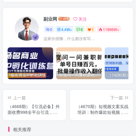
副业网
关注
0
4.4W+
0
1
11996W+
这家伙很懒，什么都没有写...
杨名商业IP孵化训练营，从商业到内容到转化一站式学 价值5980元
百度问一问兼职新机遇，单号日赚百元，批量操作收入翻倍
上一篇
下一篇
（4668期）【引流必备】外
（4670期）短视频文案实战
面收费998全平台引流，包
培训：制作爆款短视频，轻
含26个平台功能齐全【脚本
松上热门，快速涨粉！
+教程】
相关推荐