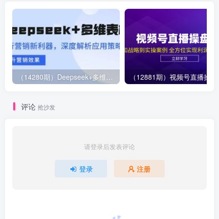
（14280期）Deepseek+多维表格，银行营销新利器，深度解析应用策略，提升营销效果
（12881期）视
评论
抢沙发
请登录后发表评论
登录
注册