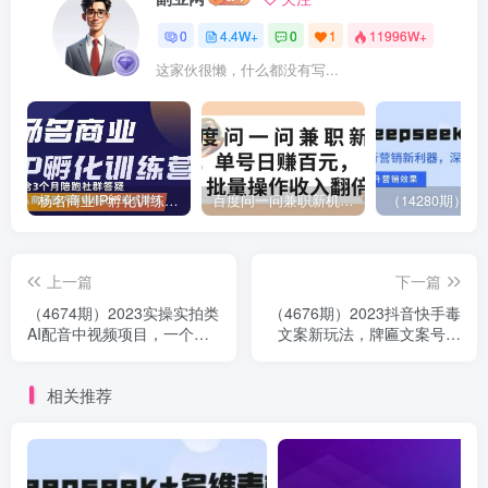
0
4.4W+
0
1
11996W+
这家伙很懒，什么都没有写...
杨名商业IP孵化训练营，从商业到内容到转化一站式学 价值5980元
百度问一问兼职新机遇，单号日赚百元，批量操作收入翻倍
上一篇
下一篇
（4674期）2023实操实拍类
（4676期）2023抖音快手毒
AI配音中视频项目，一个账
文案新玩法，牌匾文案号，
号每天大概50+左右，长期
起号快易变现
稳定
相关推荐