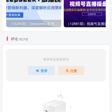
（14280期）Deepseek+多维表格，银行营销新利器，深度解析应用策略，提升营销效果
（12881期）视
评论
抢沙发
请登录后发表评论
登录
注册