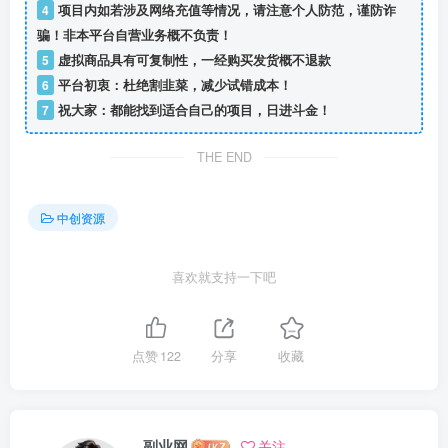
4
项目内如若涉及网络充值等情况，请注意个人防范，谨防诈
骗！非本平台自营业务概不负责！
5
虚拟商品具有可复制性，一经购买发货概不退款
6
平台初衷：杜绝割韭菜，减少试错成本！
7
祝大家：都能找到适合自己的项目，日进斗金！
THE END
中创资源
喜欢就支持一下吧
点赞
122
分享
收藏
副业网
关注