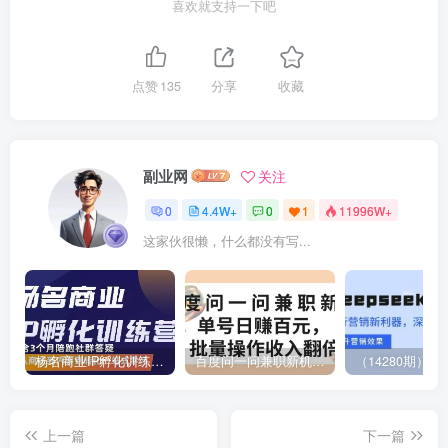
喜欢就支持一下吧
点赞
135
分享
收藏
副业网
关注
0
4.4W+
0
1
11996W+
这家伙很懒，什么都没有写...
杨名商业IP孵化训练营，从商业到内容到转化一站式学 价值5980元
百度问一问兼职新机遇，单号日赚百元，批量操作收入翻倍
上一篇
下一篇