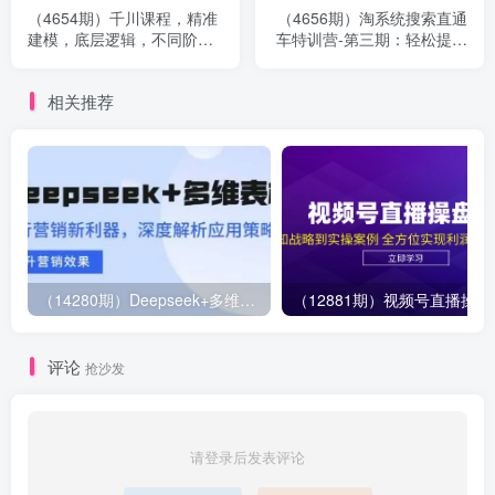
（4654期）千川课程，精准
（4656期）淘系统搜索直通
建模，底层逻辑，不同阶段
车特训营-第三期：轻松提升
投放思路，小店随心推如何
店铺业绩，线上实战课
投放
相关推荐
（14280期）Deepseek+多维表格，银行营销新利器，深度解析应用策略，提升营销效果
（12881期）视
评论
抢沙发
请登录后发表评论