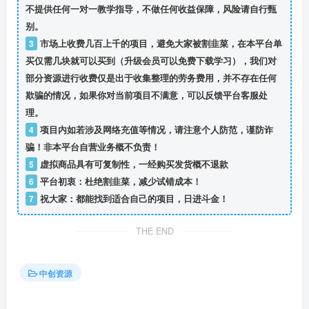
不提供任何一对一教学指导，不做任何收益保障，风险请自行甄
别。
3
市场上收费几百上千的项目，避免大家被割韭菜，在本平台单
买仅需几块就可以买到（升级会员可以免费下载学习），我们对
部分资源进行收费仅是出于收集整理的劳务费用，并不存在任何
欺骗的情况，如果你对当前项目不满意，可以反馈平台客服处
理。
4
项目内如若涉及网络充值等情况，请注意个人防范，谨防诈
骗！非本平台自营业务概不负责！
5
虚拟商品具有可复制性，一经购买发货概不退款
6
平台初衷：杜绝割韭菜，减少试错成本！
7
祝大家：都能找到适合自己的项目，日进斗金！
THE END
中创资源