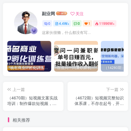
副业网
关注
0
4.4W+
0
1
11996W+
这家伙很懒，什么都没有写...
杨名商业IP孵化训练营，从商业到内容到转化一站式学 价值5980元
百度问一问兼职新机遇，单号日赚百元，批量操作收入翻倍
上一篇
下一篇
（4670期）短视频文案实战
（4672期）短视频完整知识
培训：制作爆款短视频，轻
体系课，不存在起号，开始
松上热门，快速涨粉！
就爆发（图文+短视频+直
播）
相关推荐