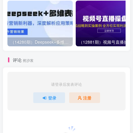
（14280期）Deepseek+多维表格，银行营销新利器，深度解析应用策略，提升营销效果
（12881期）视
评论
抢沙发
请登录后发表评论
登录
注册