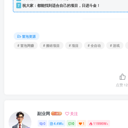
7
祝大家：都能找到适合自己的项目，日进斗金！
冒泡资源
# 冒泡网赚
# 搬砖项目
# 项目
# 全自动
# 游戏
点赞
12
副业网
关注
0
4.4W+
0
1
11996W+