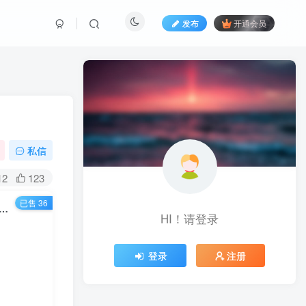
发布
开通会员
私信
12
123
已售 36
自动挂G搬砖项目，轻松日收益1k+，一个适合普通人上手的项目【揭秘】
HI！请登录
登录
注册