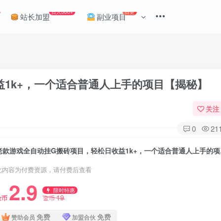
日入500+
日更
站长加盟
副业项目
1k+，一个适合普通人上手的项目【揭秘】
关注
0
21
老款游戏全
此内容为付费资源，请付费后查看
2.9
限时特惠
19
金币
金币
免费
免费
赞助会员
加盟合伙