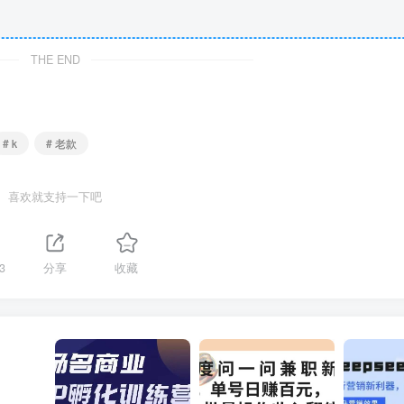
THE END
# k
# 老款
喜欢就支持一下吧
3
分享
收藏