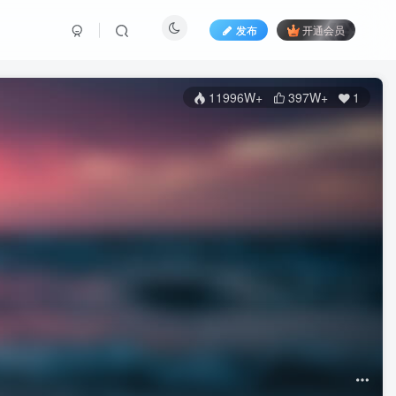
发布
开通会员
11996W+
397W+
1