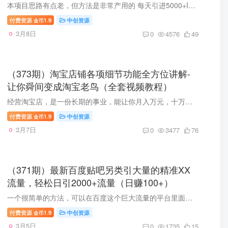
本项目思路有点老，但方法是非常产用的 每天引进5000+IP流量，操作CPA日赚500+
付费资源
1.9
中创资源
金币
3月8日
0
4576
49
（373期）淘宝店铺各项细节功能全方位讲解-
让你舜间变成淘宝老鸟（全套视频教程）
经营淘宝店，是一份长期的事业，能让你月入万元，十万，百万都是可以的 看你是否有这个信心去把它做好
付费资源
1.9
中创资源
金币
3月7日
0
3477
76
（371期）最新百度贴吧另类引大量的精准XX
流量，轻松日引2000+流量（日赚100+）
一个很简单的方法，可以在百度这个巨大流量的平台里面，引进大量的精准XX流量 轻松日引2000+流量（日赚100+）项目教程
付费资源
1.9
中创资源
金币
3月5日
0
1735
15