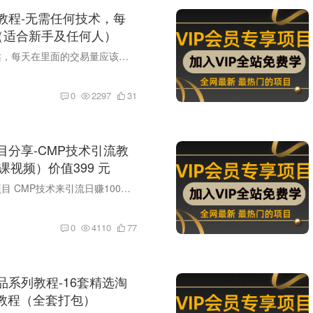
教程-无需任何技术，每
+（适合新手及任何人）
猪八戒是国内最大的威客网站，每天在里面的交易量应该上百万 我们只需要在里面分一点点就够用了 今天的项目无需你懂任何技术，也不苦力，每天操作向小时，日赚100+没问题！
0
2297
31
目分享-CMP技术引流教
课视频）价值399 元
本套教程是某站的内部分享项目 CMP技术来引流日赚100元+，再配合某个软件，效果更佳（软件已打包） 有一些技术含量，不过大家认真学一下，就会了。
0
4110
77
品系列教程-16套精选淘
教程（全套打包）