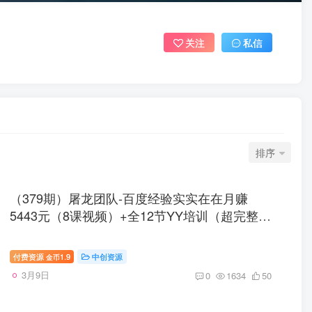
关注
私信
排序
（379期）屠龙团队-百度经验实实在在月赚
5443元（8课视频）+全12节YY培训（超完整
版）
付费资源
1.9
中创资源
金币
3月9日
0
1634
50