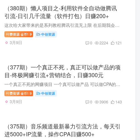
（380期）懒人项目之-利用软件全自动做腾讯
引流-日引几千流量（软件打包）日赚200+
这次给大家带来的是系列教程腾讯引流无上限 在后期我会制作所有的腾讯引流方法给大家，希望大家多多支持 由于是语音教程，我就不打字了。 软件已经打包好，下载后就可以操作，效果非常好的。
付费资源
1.9
中创资源
金币
3月9日
0
2224
121
（377期）一个真正不死，真正可以做产品的项
目-终极网赚引流+营销结合，日赚300元
一个真正不死的网赚项目 一个真可以做产品 可以做CPA的项目 前期无需要什么付出 只要一个网站 或者以个QQ号码 每天只要操作2-3小时即可 不是什么挂机项目 不是什么需要投资项之类的 即可有收入
付费资源
1.9
中创资源
金币
3月9日
0
3906
143
（375期）音乐频道最新暴力引流方法，每天引
进5000+IP流量，操作CPA日赚500+