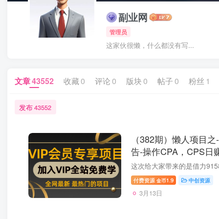
副业网
管理员
这家伙很懒，什么都没有写...
文章
43552
收藏
0
评论
0
版块
0
帖子
0
粉丝
1
发布
43552
（382期）懒人项目之
告-操作CPA，CPS日
付费资源
1.9
中创资源
金币
3月13日