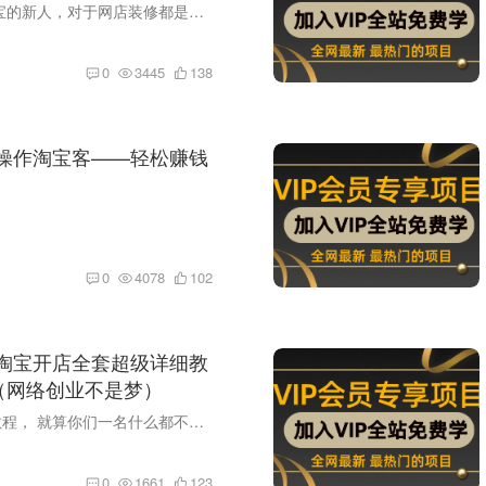
很多vip会员都是刚刚接触淘宝的新人，对于网店装修都是空白，如果要自己去制作模版，显然是不可能的，这里我们给大家精选了16套模版，可以一键安装，几分钟就可以装修完毕，非常简单。 模版不在...
0
3445
138
动操作淘宝客——轻松赚钱
0
4078
102
你淘宝开店全套超级详细教
（网络创业不是梦）
本教程是最全面的淘宝开店教程， 就算你们一名什么都不懂的超级菜鸟，看完这套教程后，也能让你在淘宝上立足。 课程目录如下
0
1661
123