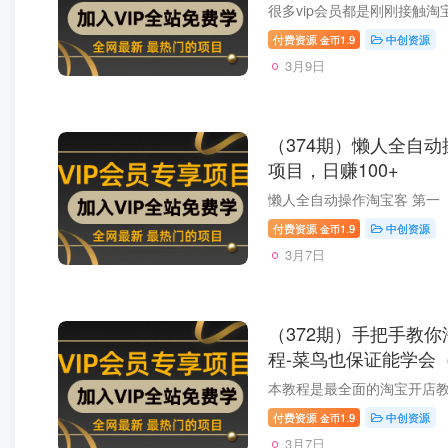
付费资源
1.9
中创资源
金币
3月9日
（374期）懒人全自
项目，日赚100+
懒人全自动操作淘宝客 第一
付费资源
1.9
中创资源
金币
3月7日
（372期）手把手教
程-菜鸟也保证能学会
付费资源
1.9
中创资源
金币
3月7日