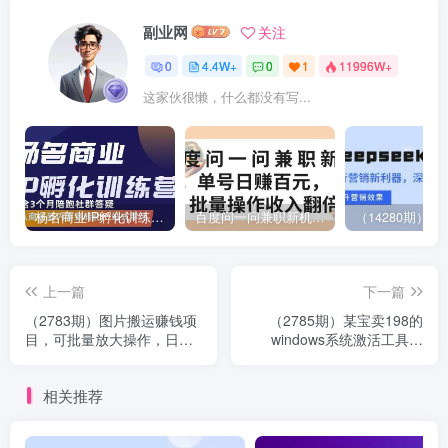
副业网
关注
0
4.4W+
0
1
11996W+
这家伙很懒，什么都没有写...
杨名商业IP孵化训练营，从商业到内容到转化一站式学 价值5980元
百度问一问兼职新机遇，单号日赚百元，批量操作收入翻倍
上一篇
下一篇
（2783期）图片搬运赚钱项
（2785期）某宝卖198的
目，可批量放大操作，日入
windows系统激活工具集
1000+
（永久可用）多人靠这套工
具月入10000+
相关推荐