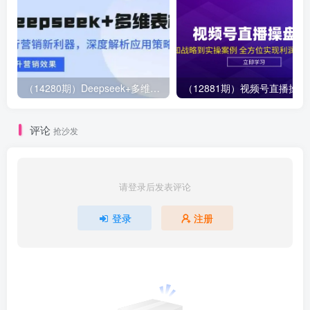
（14280期）Deepseek+多维表格，银行营销新利器，深度解析应用策略，提升营销效果
（12881期）视
评论
抢沙发
请登录后发表评论
登录
注册