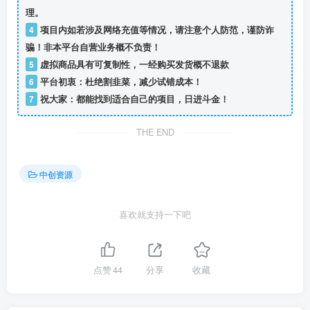
理。
4
项目内如若涉及网络充值等情况，请注意个人防范，谨防诈
骗！非本平台自营业务概不负责！
5
虚拟商品具有可复制性，一经购买发货概不退款
6
平台初衷：杜绝割韭菜，减少试错成本！
7
祝大家：都能找到适合自己的项目，日进斗金！
THE END
中创资源
喜欢就支持一下吧
点赞
44
分享
收藏