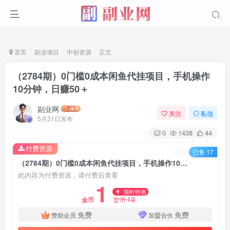
首页
副业项目
中创资源
正文
（2784期）0门槛0成本闲鱼代挂项目，手机操作
10分钟，日赚50＋
副业网
关注
私信
5月31日发布
0
1438
44
付费资源
已售 17
（2784期）0门槛0成本闲鱼代挂项目，手机操作10分钟，日赚50＋
此内容为付费资源，请付费后查看
1
限时特惠
19
金币
金币
免费
免费
赞助会员
加盟合伙